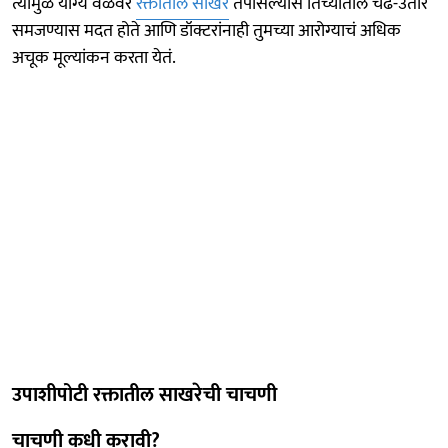
त्यामुळे योग्य वेळेवर
रक्तातील साखर
तपासल्यास तिच्यातील चढ-उतार
समजण्यास मदत होते आणि डॉक्टरांनाही तुमच्या आरोग्याचं अधिक
अचूक मूल्यांकन करता येतं.
उपाशीपोटी रक्तातील साखरेची चाचणी
चाचणी कधी करावी?