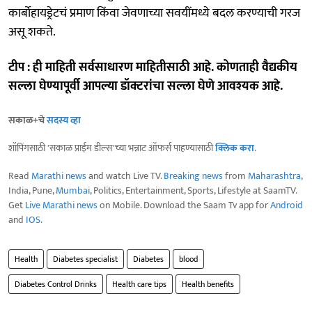
कार्बोहायड्रेटचं प्रमाण किंवा जेवणाच्या सवयींमध्ये बदल करण्याची गरज
असू शकते.
टीप : ही माहिती सर्वसाधारण माहितीसाठी आहे. कोणताही वैद्यकीय
सल्ला घेण्यापूर्वी आपल्या डॉक्टरांचा सल्ला घेणे आवश्यक आहे.
सकाळ+चे
सदस्य व्हा
शॉपिंगसाठी 'सकाळ प्राईम डील्स'च्या भन्नाट ऑफर्स पाहण्यासाठी
क्लिक करा
.
Read
Marathi news
and watch Live TV.
Breaking news
from
Maharashtra
,
India, Pune,
Mumbai
, Politics, Entertainment, Sports, Lifestyle at SaamTV.
Get
Live Marathi news
on Mobile. Download the Saam Tv app for
Android
and
IOS
.
Health
Diabetes specialist
Diabetes
blood
Diabetes Control Drinks
Health care tips
Health benefits