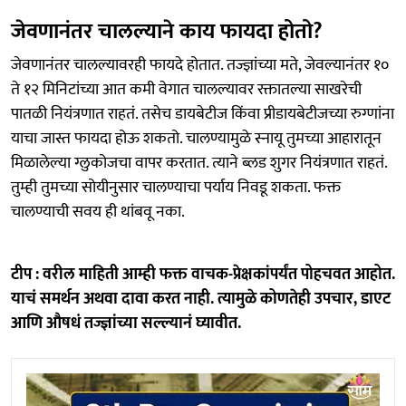
जेवणानंतर चालल्याने काय फायदा होतो?
जेवणानंतर चालल्यावरही फायदे होतात. तज्ज्ञांच्या मते, जेवल्यानंतर १०
ते १२ मिनिटांच्या आत कमी वेगात चालल्यावर रक्तातल्या साखरेची
पातळी नियंत्रणात राहतं. तसेच डायबेटीज किंवा प्रीडायबेटीजच्या रुग्णांना
याचा जास्त फायदा होऊ शकतो. चालण्यामुळे स्नायू तुमच्या आहारातून
मिळालेल्या ग्लुकोजचा वापर करतात. त्याने ब्लड शुगर नियंत्रणात राहतं.
तुम्ही तुमच्या सोयीनुसार चालण्याचा पर्याय निवडू शकता. फक्त
चालण्याची सवय ही थांबवू नका.
टीप : वरील माहिती आम्ही फक्त वाचक-प्रेक्षकांपर्यंत पोहचवत आहोत.
याचं समर्थन अथवा दावा करत नाही. त्यामुळे कोणतेही उपचार, डाएट
आणि औषधं तज्ज्ञांच्या सल्ल्यानं घ्यावीत.