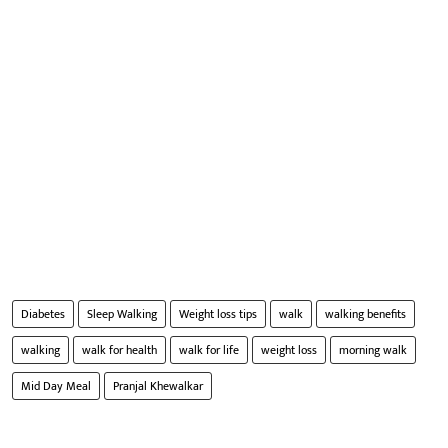
Diabetes
Sleep Walking
Weight loss tips
walk
walking benefits
walking
walk for health
walk for life
weight loss
morning walk
Mid Day Meal
Pranjal Khewalkar