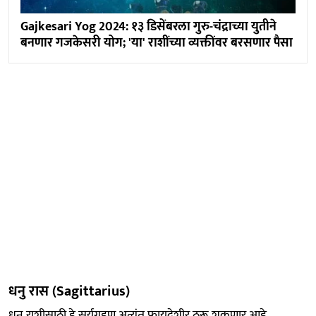
Gajkesari Yog 2024: १३ डिसेंबरला गुरु-चंद्राच्या युतीने
बनणार गजकेसरी योग; 'या' राशींच्या व्यक्तींवर बरसणार पैसा
धनु रास (Sagittarius)
धनु राशीसाठी हे सूर्यग्रहण अत्यंत फायदेशीर ठरू शकणार आहे.