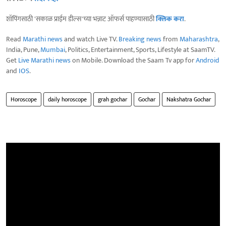
शॉपिंगसाठी 'सकाळ प्राईम डील्स'च्या भन्नाट ऑफर्स पाहण्यासाठी
क्लिक करा
.
Read
Marathi news
and watch Live TV.
Breaking news
from
Maharashtra
,
India, Pune,
Mumbai
, Politics, Entertainment, Sports, Lifestyle at SaamTV.
Get
Live Marathi news
on Mobile. Download the Saam Tv app for
Android
and
IOS
.
Horoscope
daily horoscope
grah gochar
Gochar
Nakshatra Gochar