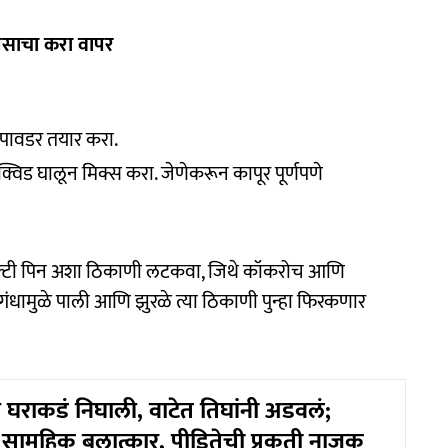
पसाचा करा वापर
ी पावडर तयार करा.
िक्विड घालून मिक्स करा. जेणेकरून कापूर पूर्णपणे
े सेफ्टी पिन अशा ठिकाणी लटकवा, जिथे कॉकरोच आणि
 गंधामुळे पाली आणि झुरळे त्या ठिकाणी पुन्हा फिरकणार
न घराकडं निघाली, वाटेत तिघांनी अडवलं;
सामूहिक बलात्कार, पीडितेची प्रकृती नाजूक