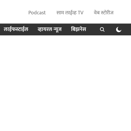
Podcast
साम लाईव्ह TV
वेब स्टोरीज
लाईफस्टाईल
व्हायरल न्यूज
बिझनेस