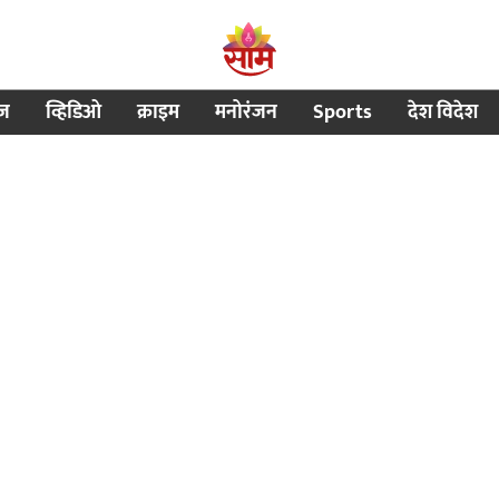
ीज
व्हिडिओ
क्राइम
मनोरंजन
Sports
देश विदेश