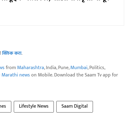
ठी
क्लिक करा
.
ws
from
Maharashtra
, India, Pune,
Mumbai
, Politics,
e Marathi news
on Mobile. Download the Saam Tv app for
hes
Lifestyle News
Saam Digital