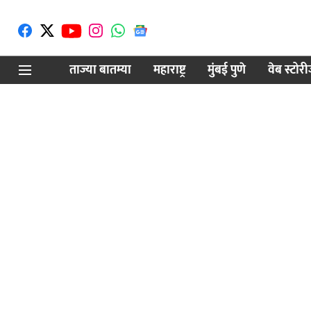
ताज्या बातम्या
महाराष्ट्र
मुंबई पुणे
वेब स्टोर