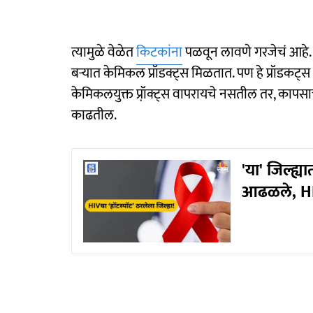
त्यामुळे वेळेत
किटकांना
पळवून लावणे गरजेचं आहे.
बऱ्यात केमिकल प्रॉडक्ट्स मिळतात. पण हे प्रॉडक
केमिकलयुक्त प्रॉ़क्ट्स वापरायचे नसतील तर, काप
काढतील.
'या' जिल्ह्
आढळले, HIV