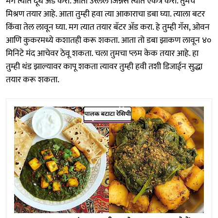
मग त्यात दूध अ‍ॅड करा. आता उरलेले जिन्नस त्यात एकत्र करा. तुमचे
मिश्रण तयार आहे. आता तुम्ही हवा त्या आकाराचा डबा घ्या. त्याला बटर
किंवा तेल लावून घ्या. मग त्यात तयार बॅटर अ‍ॅड करा. हे तुम्ही गॅस, ओवन
आणि कुकरमध्ये कशातही करू शकता. आता तो डबा झाकण लावून ४०
मिनिटे मंद आचेवर ठेवू शकता. चला तुमचा प्लम केक तयार आहे. हा
तुम्ही थंड झाल्यावर कापू शकता त्यावर तुम्ही हवी तशी डिजाईन सुद्धा
तयार करू शकता.