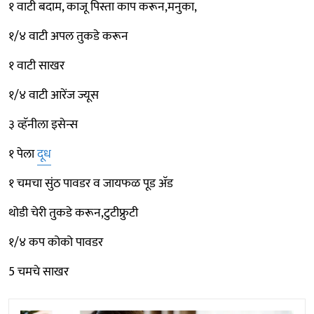
१ वाटी बदाम, काजू पिस्ता काप करून,मनुका,
१/४ वाटी अपल तुकडे करून
१ वाटी साखर
१/४ वाटी आरेंज ज्यूस
३ व्हॅनीला इसेन्स
१ पेला
दूध
१ चमचा सुंठ पावडर व जायफळ पूड अ‍ॅड
थोडी चेरी तुकडे करून,टुटीफ्रुटी
१/४ कप कोको पावडर
5 चमचे साखर