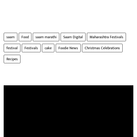
saam
Food
saam marathi
Saam Digital
Maharashtra Festivals
festival
Festivals
cake
Foodie News
Christmas Celebrations
Recipes