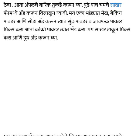
ठेवा . आता अ‍ॅपलचे बारिक तुकडे करून घ्या. पुढे पाच चमचे
साखर
पॅनमध्ये अ‍ॅड करून विरघळून घ्यावी. मग एका भांड्यात मैदा, बेकिंग
पावडर आणि सोडा अ‍ॅड करून त्यात सुंठ पावडर व जायफळ पावडर
मिक्स करा.आता कोको पावडर त्यात अ‍ॅड करा. मग साखर टाकून मिक्स
करा आणि दुध अ‍ॅड करून घ्या.