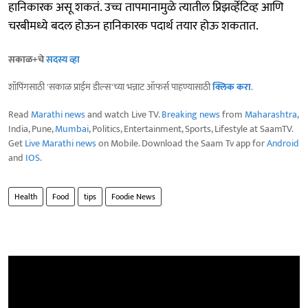
हानिकारक असू शकतं. उच्च तापमानामुळे त्यातील प्रिझर्व्हेटिव्ह आणि
चरबीमध्ये बदल होऊन हानिकारक पदार्थ तयार होऊ शकतात.
सकाळ+चे
सदस्य व्हा
शॉपिंगसाठी 'सकाळ प्राईम डील्स'च्या भन्नाट ऑफर्स पाहण्यासाठी
क्लिक करा
.
Read
Marathi news
and watch Live TV.
Breaking news
from
Maharashtra
,
India, Pune,
Mumbai
, Politics, Entertainment, Sports, Lifestyle at SaamTV.
Get
Live Marathi news
on Mobile. Download the Saam Tv app for
Android
and
IOS
.
Health
Food
tips
Foodie News