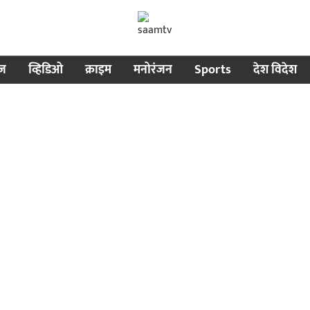
ीज
व्हिडिओ
क्राइम
मनोरंजन
Sports
देश विदेश