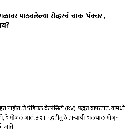
ळावर पाठवलेल्या रोव्हरचं चाक 'पंक्चर',
ाय?
हत नाहीत. ते 'रेडियल वेलोसिटी (RV)' पद्धत वापरतात. यामध्ये
रतो, हे मोजलं जातं. अशा पद्धतीमुळे ताऱ्याची हालचाल मोजून
ली जाते.