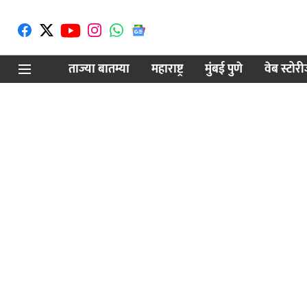
ताज्या बातम्या
महाराष्ट्र
मुंबई पुणे
वेब स्टोर