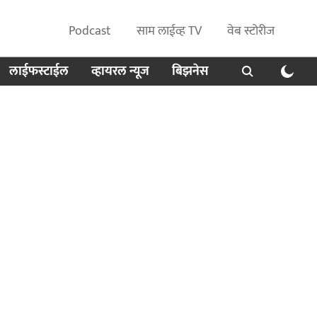
Podcast
साम लाईव्ह TV
वेब स्टोरीज
लाईफस्टाईल
व्हायरल न्यूज
बिझनेस