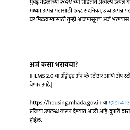
मुंबई मंडळाच्या २०२४ च्या सोडतीत अत्यल्प उत्पन्
मध्यम उत्पन्न गटासाठी ७६८ सदनिका, उच्च उत्पन्न 
घर मिळवण्यासाठी तुम्ही आजपासूनच अर्ज भरण्यास
अर्ज कसा भरायचा?
IHLMS 2.0 या अँड्रॉइड ॲप प्ले स्टोअर आणि ॲप स
येणार आहे.|
https://housing.mhada.gov.in या
म्हाडाच्य
प्रक्रिया उपलब्ध करून देण्यात आली आहे. दुपारी ब
होईल.