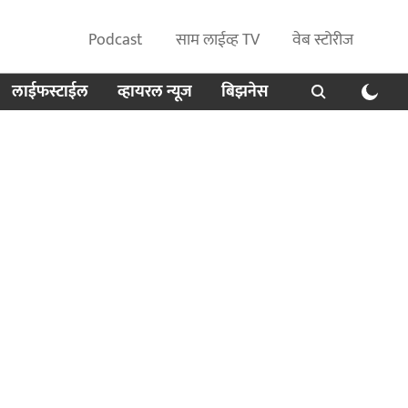
Podcast
साम लाईव्ह TV
वेब स्टोरीज
लाईफस्टाईल
व्हायरल न्यूज
बिझनेस