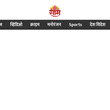
ीज
व्हिडिओ
क्राइम
मनोरंजन
Sports
देश विदेश