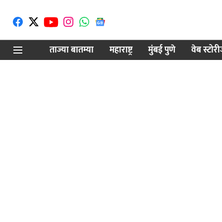
ताज्या बातम्या
महाराष्ट्र
मुंबई पुणे
वेब स्टोर