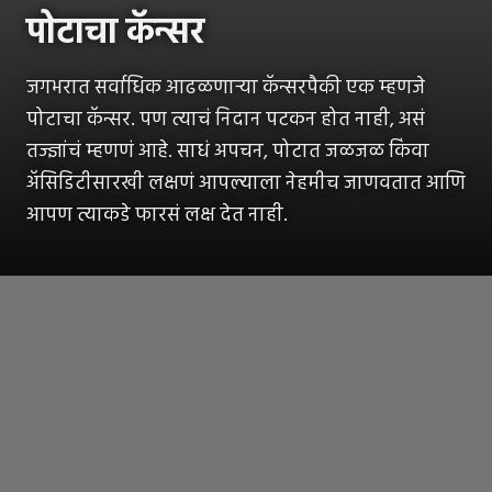
पोटाचा कॅन्सर
जगभरात सर्वाधिक आढळणाऱ्या कॅन्सरपैकी एक म्हणजे
पोटाचा कॅन्सर. पण त्याचं निदान पटकन होत नाही, असं
तज्ज्ञांचं म्हणणं आहे. साधं अपचन, पोटात जळजळ किंवा
अ‍ॅसिडिटीसारखी लक्षणं आपल्याला नेहमीच जाणवतात आणि
आपण त्याकडे फारसं लक्ष देत नाही.