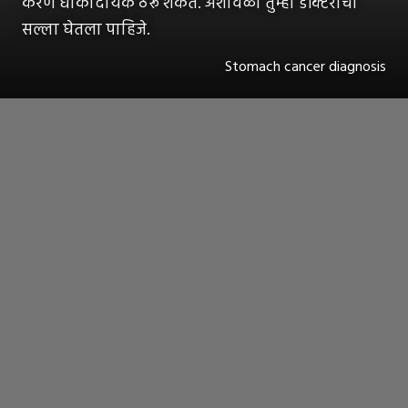
करणं धोकादायक ठरू शकतं. अशावेळी तुम्ही डॉक्टरांचा
सल्ला घेतला पाहिजे.
Stomach cancer diagnosis