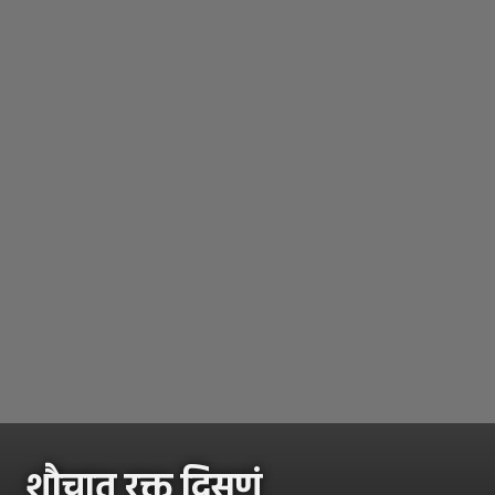
शौचात रक्त दिसणं