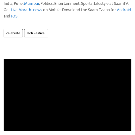
India, Pune,
Mumbai
, Politics, Entertainment, Sports, Lifestyle at SaamTV.
Get
Live Marathi news
on Mobile. Download the Saam Tv app for
Android
and
IOS
.
celebrate
Holi Festival