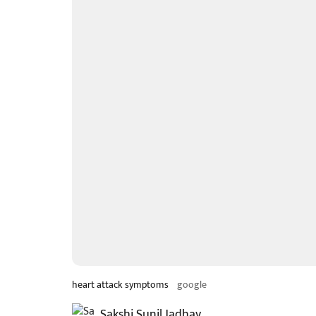
heart attack symptoms
google
Sakshi Sunil Jadhav