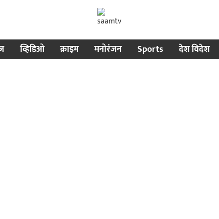
ीज
व्हिडिओ
क्राइम
मनोरंजन
Sports
देश विदेश