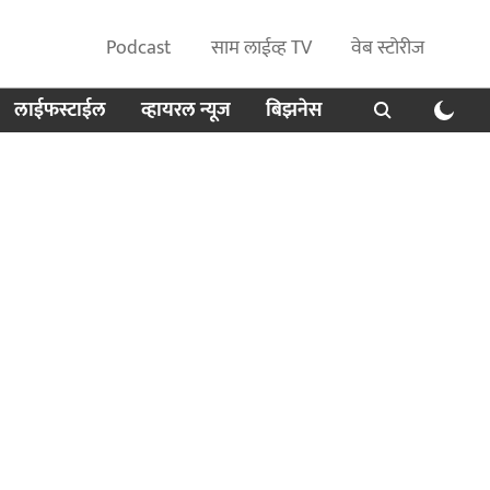
Podcast
साम लाईव्ह TV
वेब स्टोरीज
लाईफस्टाईल
व्हायरल न्यूज
बिझनेस