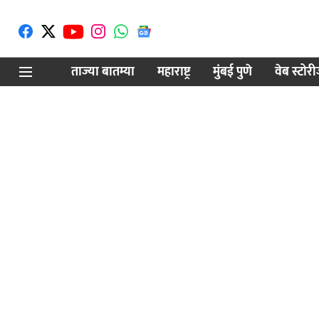
ताज्या बातम्या
महाराष्ट्र
मुंबई पुणे
वेब स्टोर