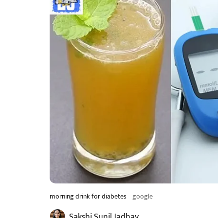
morning drink for diabetes
google
Sakshi Sunil Jadhav