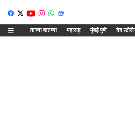
ताज्या बातम्या
महाराष्ट्र
मुंबई पुणे
वेब स्टोर