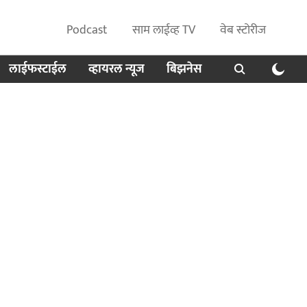
Podcast
साम लाईव्ह TV
वेब स्टोरीज
लाईफस्टाईल
व्हायरल न्यूज
बिझनेस