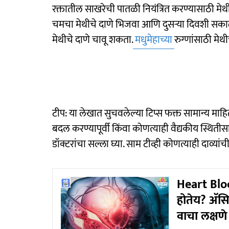
रक्तातील साखरेची पातळी नियंत्रित करण्यासाठी मे
चमचा मेथीचे दाणे भिजवा आणि दुसऱ्या दिवशी सकाळी त
मेथीचे दाणे चावू शकता.
मधुमेहाच्या
रुग्णांसाठी मे
टीप: या लेखात सुचवलेल्या टिप्स फक्त सामान्य माह
बदल करण्यापूर्वी किंवा कोणत्याही वैद्यकीय स्थिती
डॉक्टरांचा सल्ला घ्या. साम टीव्ही कोणत्याही दाव्या
Heart Bl
होतेय? अ‍ॅस
वाचा लक्षण