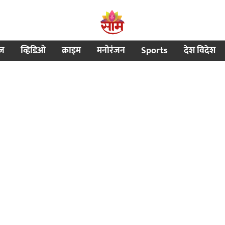
ीज
व्हिडिओ
क्राइम
मनोरंजन
Sports
देश विदेश