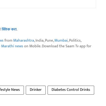
ठी
क्लिक करा
.
ws
from
Maharashtra
, India, Pune,
Mumbai
, Politics,
e Marathi news
on Mobile. Download the Saam Tv app for
ifestyle News
Drinker
Diabetes Control Drinks