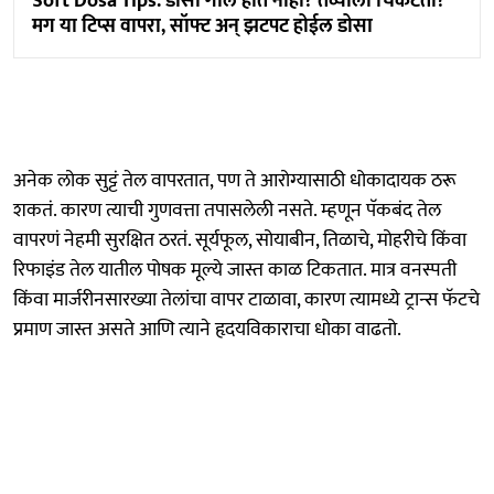
Soft Dosa Tips: डोसा गोल होत नाही? तव्याला चिकटतो?
मग या टिप्स वापरा, सॉफ्ट अन् झटपट होईल डोसा
अनेक लोक सुट्टं तेल वापरतात, पण ते आरोग्यासाठी धोकादायक ठरू
शकतं. कारण त्याची गुणवत्ता तपासलेली नसते. म्हणून पॅकबंद तेल
वापरणं नेहमी सुरक्षित ठरतं. सूर्यफूल, सोयाबीन, तिळाचे, मोहरीचे किंवा
रिफाइंड तेल यातील पोषक मूल्ये जास्त काळ टिकतात. मात्र वनस्पती
किंवा मार्जरीनसारख्या तेलांचा वापर टाळावा, कारण त्यामध्ये ट्रान्स फॅटचे
प्रमाण जास्त असते आणि त्याने हृदयविकाराचा धोका वाढतो.