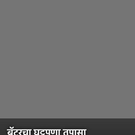
बॅटरचा घट्टपणा तपासा