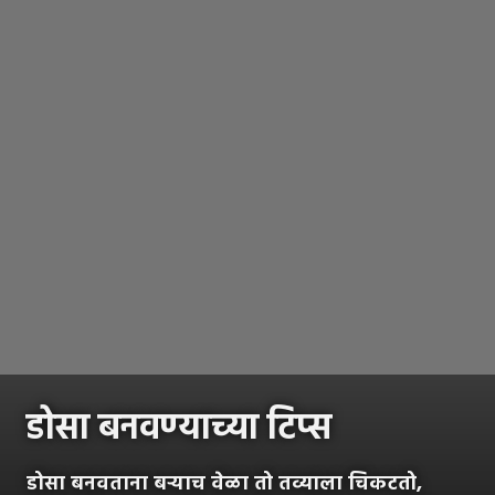
डोसा बनवण्याच्या टिप्स
डोसा बनवताना बऱ्याच वेळा तो तव्याला चिकटतो,