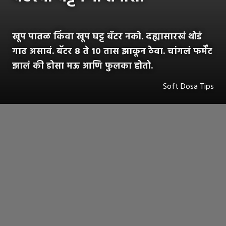
खूप पातळ किंवा खूप घट्ट बॅटर नको. दह्यासारखं थोडं
गाढ असावं. बॅटर ८ ते १० तास झाकून ठेवा. चांगलं फर्मेंट
झालं की डोसा मऊ आणि फुलका होतो.
Soft Dosa Tips