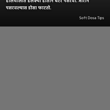
हालचालीत हलक्या हाताने बॅटर पसरवा. जोराने
पसरवल्यास डोसा फाटतो.
Soft Dosa Tips