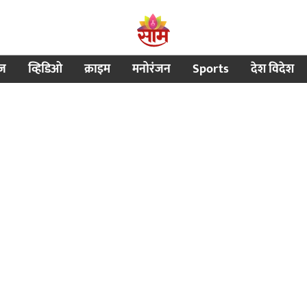
ीज
व्हिडिओ
क्राइम
मनोरंजन
Sports
देश विदेश