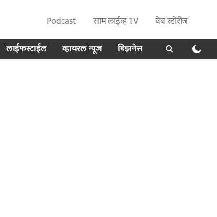
Podcast
साम लाईव्ह TV
वेब स्टोरीज
लाईफस्टाईल
व्हायरल न्यूज
बिझनेस