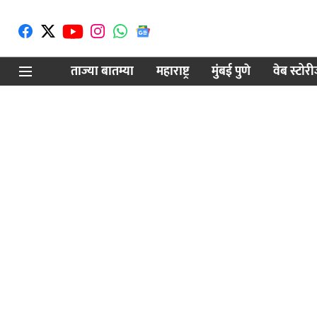
ताज्या बातम्या
महाराष्ट्र
मुंबई पुणे
वेब स्टोर