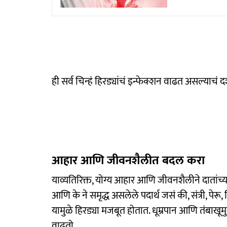
ही सर्व चिन्हं हिरड्यांचं इन्फेक्शन वाढत असल्याचं
आहार आणि जीवनशैलीत बदल करा
याव्यतिरिक्त, योग्य आहार आणि जीवनशैलीने दातांच
आणि के ने समृद्ध असलेले पदार्थ जसं की, संत्री, पेरू,
यामुळे हिरड्या मजबूत होतात. धूम्रपान आणि तंबाखूमु
वाढतो.