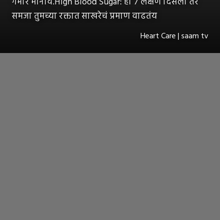
गंभीर मानावं.High Blood Sugar: ही ७ लक्षणं दिसली तर
समजा तुमच्या रक्तात साखरेचं प्रमाण वाढतंय
Heart Care | saam tv