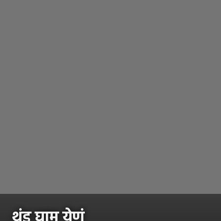
थंड घाम येणं