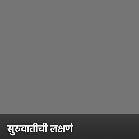
सुरुवातीची लक्षणं