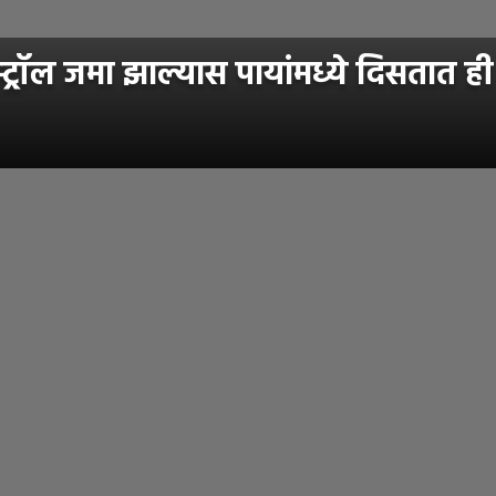
ट्रॉल जमा झाल्यास पायांमध्ये दिसतात ही