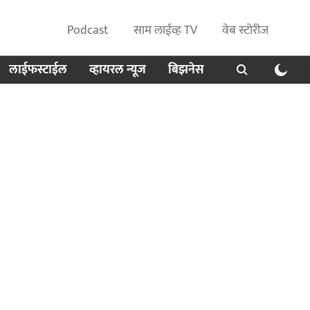
Podcast
साम लाईव्ह TV
वेब स्टोरीज
लाईफस्टाईल
व्हायरल न्यूज
बिझनेस