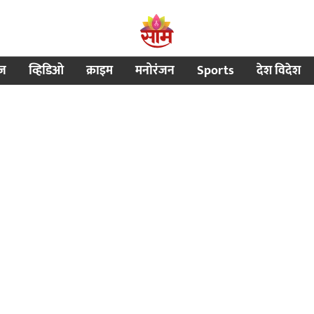
ीज
व्हिडिओ
क्राइम
मनोरंजन
Sports
देश विदेश