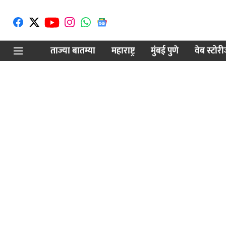
ताज्या बातम्या
महाराष्ट्र
मुंबई पुणे
वेब स्टोर