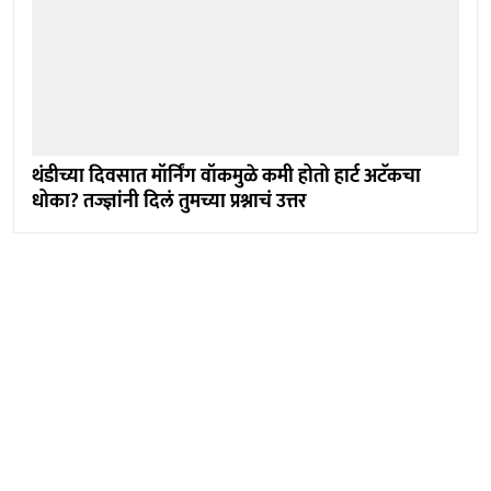
थंडीच्या दिवसात मॉर्निंग वॉकमुळे कमी होतो हार्ट अटॅकचा
धोका? तज्ज्ञांनी दिलं तुमच्या प्रश्नाचं उत्तर