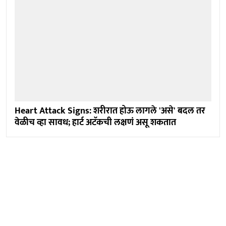
Heart Attack Signs: शरीरात होऊ लागले 'असे' बदल तर
वेळीच व्हा सावध; हार्ट अटॅकची लक्षणं असू शकतात