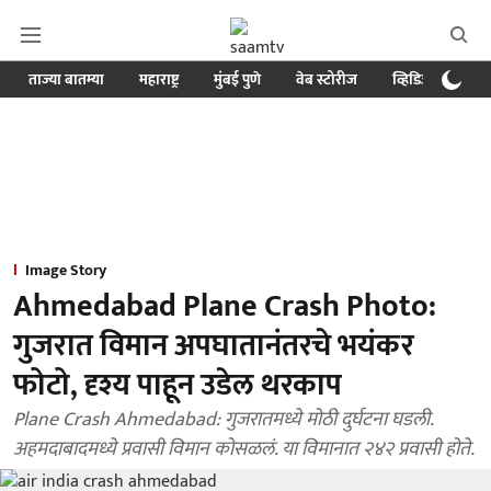
ताज्या बातम्या
महाराष्ट्र
मुंबई पुणे
वेब स्टोरीज
व्हिडिओ
क्र
Image Story
Ahmedabad Plane Crash Photo:
गुजरात विमान अपघातानंतरचे भयंकर
फोटो, दृश्य पाहून उडेल थरकाप
Plane Crash Ahmedabad: गुजरातमध्ये मोठी दुर्घटना घडली.
अहमदाबादमध्ये प्रवासी विमान कोसळलं. या विमानात २४२ प्रवासी होते.