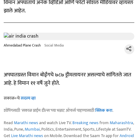
विमान अपघाताचे अनेक व्हिडिओ आणि फोटो सोशल मीडियावर व्हायरल
झाले आहेत.
Ahmedabad Plane Crash
Social Media
अपघातग्रस्त विमान बोईंगचे ७८७ ड्रीमलायनर असल्याचे सांगितले जात
आहे. हे विमान ११ वर्षे जुने होते.
सकाळ+चे
सदस्य व्हा
शॉपिंगसाठी 'सकाळ प्राईम डील्स'च्या भन्नाट ऑफर्स पाहण्यासाठी
क्लिक करा
.
Read
Marathi news
and watch Live TV.
Breaking news
from
Maharashtra
,
India, Pune,
Mumbai
, Politics, Entertainment, Sports, Lifestyle at SaamTV.
Get
Live Marathi news
on Mobile. Download the Saam Tv app for
Android