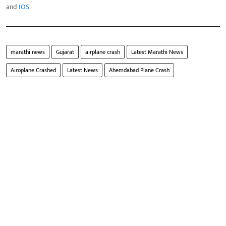
and
IOS
.
marathi news
Gujarat
airplane crash
Latest Marathi News
Airoplane Crashed
Latest News
Ahemdabad Plane Crash