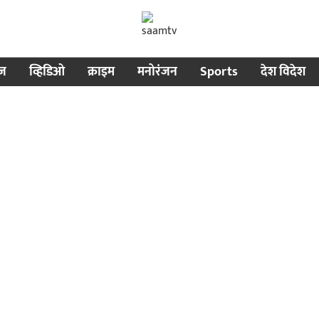
ीज
व्हिडिओ
क्राइम
मनोरंजन
Sports
देश विदेश