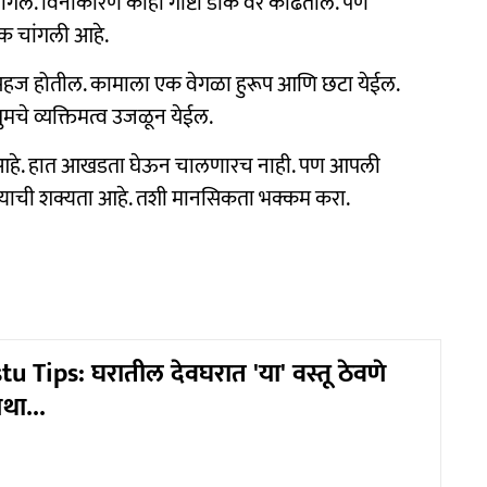
ागेल. विनाकारण काही गोष्टी डोके वर काढतील. पण
वक चांगली आहे.
न सहज होतील. कामाला एक वेगळा हुरूप आणि छटा येईल.
ुमचे व्यक्तिमत्व उजळून येईल.
वस आहे. हात आखडता घेऊन चालणारच नाही. पण आपली
याची शक्यता आहे. तशी मानसिकता भक्कम करा.
 Tips: घरातील देवघरात 'या' वस्तू ठेवणे
था...