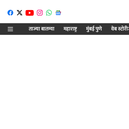
ताज्या बातम्या
महाराष्ट्र
मुंबई पुणे
वेब स्टोर