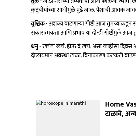
तुळ
- जोडीदाराच्या तब्येतीची आज काळजी घ्यावी ल
कुटुंबीयांच्या साथीमुळे पुढे जाल. पैशाची आवक जा
वृश्चिक
- अशक्य वाटणाऱ्या गोष्टी आज तुमच्याकडू
सकारात्मकता आणि प्रभाव या दोन्ही गोष्टींमुळे आज त
धनु
- खर्चच खर्च. होऊ दे खर्च. असा काहीसा दि
दोलायमान अवस्था टाळा. विनाकारण कटकटी वाढण्
Home Vastu
टाळावे, अन्य