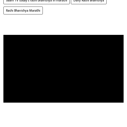
Saam TV today's rashi bhavishya in marathi
Daily Rashi Bhavishya
Rashi Bhavishya Marathi