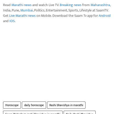
Read
Marathi news
and watch Live TV.
Breaking news
from
Maharashtra
,
India, Pune,
Mumbai
, Politics, Entertainment, Sports, Lifestyle at SaamTV.
Get
Live Marathi news
on Mobile. Download the Saam Tv app for
Android
and
IOS
.
Horoscope
daily horoscope
Rashi bhavishya in marathi