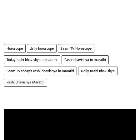
Horoscope
daily horoscope
Saam TV Horoscope
Today rashi bhavishya in marathi
Rashi bhavishya in marathi
Saam TV today's rashi bhavishya in marathi
Daily Rashi Bhavishya
Rashi Bhavishya Marathi