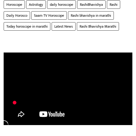
Horoscope
Astrology
daily horoscope
RashiBhavishya
Rashi
Daily Horosco
Saam TV Horoscope
Rashi bhavishya in marathi
Today horoscope in marathi
Latest News
Rashi Bhavishya Marathi