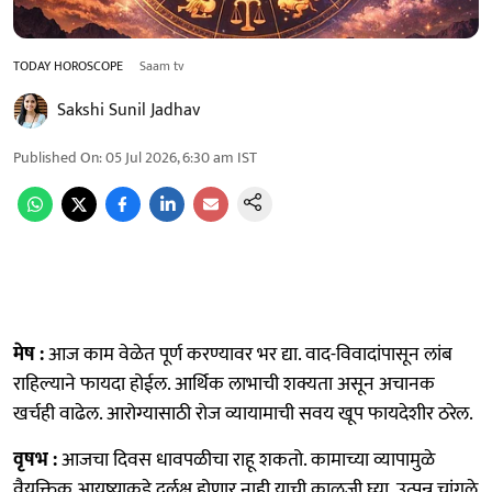
TODAY HOROSCOPE
Saam tv
Sakshi Sunil Jadhav
Published On
:
05 Jul 2026, 6:30 am
IST
मेष :
आज काम वेळेत पूर्ण करण्यावर भर द्या. वाद-विवादांपासून लांब
राहिल्याने फायदा होईल. आर्थिक लाभाची शक्यता असून अचानक
खर्चही वाढेल. आरोग्यासाठी रोज व्यायामाची सवय खूप फायदेशीर ठरेल.
वृषभ :
आजचा दिवस धावपळीचा राहू शकतो. कामाच्या व्यापामुळे
वैयक्तिक आयुष्याकडे दुर्लक्ष होणार नाही याची काळजी घ्या. उत्पन्न चांगले