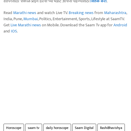
शॉपिंगसाठी 'सकाळ प्राईम डील्स'च्या भन्नाट ऑफर्स पाहण्यासाठी
क्लिक करा
.
Read
Marathi news
and watch Live TV.
Breaking news
from
Maharashtra
,
India, Pune,
Mumbai
, Politics, Entertainment, Sports, Lifestyle at SaamTV.
Get
Live Marathi news
on Mobile. Download the Saam Tv app for
Android
and
IOS
.
Horoscope
saam tv
daily horoscope
Saam Digital
RashiBhavishya