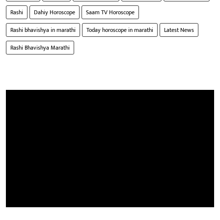
Rashi
Dahiy Horoscope
Saam TV Horoscope
Rashi bhavishya in marathi
Today horoscope in marathi
Latest News
Rashi Bhavishya Marathi