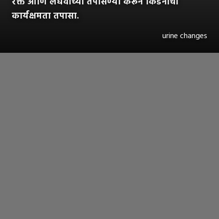
रक्त आणि लघवीच्या तपासण्या करून किडनीची
कार्यक्षमता तपासा.
urine changes