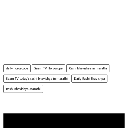
daily horoscope
Saam TV Horoscope
Rashi bhavishya in marathi
Saam TV today's rashi bhavishya in marathi
Daily Rashi Bhavishya
Rashi Bhavishya Marathi