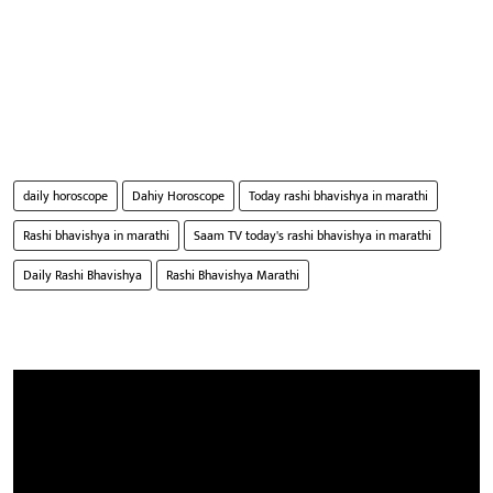
daily horoscope
Dahiy Horoscope
Today rashi bhavishya in marathi
Rashi bhavishya in marathi
Saam TV today's rashi bhavishya in marathi
Daily Rashi Bhavishya
Rashi Bhavishya Marathi