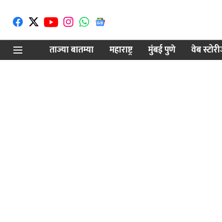
ताज्या बातम्या
महाराष्ट्र
मुंबई पुणे
वेब स्टोर