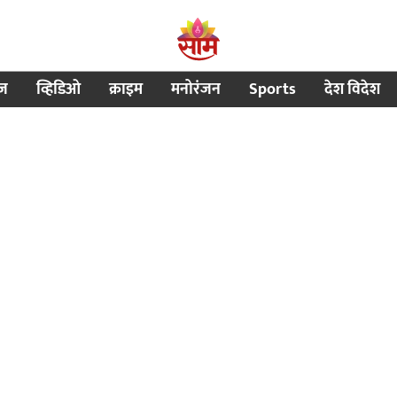
ीज
व्हिडिओ
क्राइम
मनोरंजन
Sports
देश विदेश