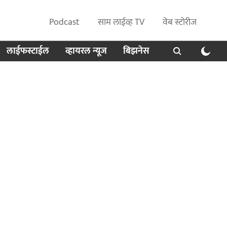
Podcast
साम लाईव्ह TV
वेब स्टोरीज
लाईफस्टाईल
व्हायरल न्यूज
बिझनेस