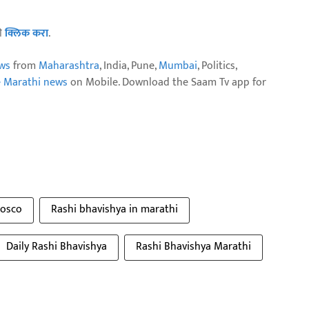
ठी
क्लिक करा
.
ws
from
Maharashtra
, India, Pune,
Mumbai
, Politics,
e Marathi news
on Mobile. Download the Saam Tv app for
rosco
Rashi bhavishya in marathi
Daily Rashi Bhavishya
Rashi Bhavishya Marathi