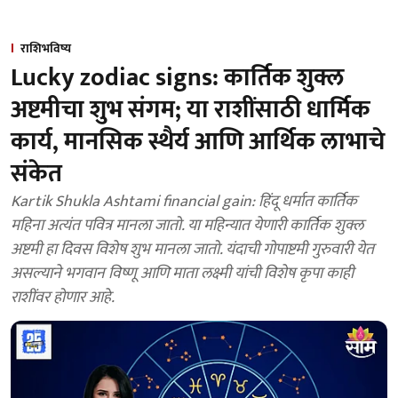
राशिभविष्य
Lucky zodiac signs: कार्तिक शुक्ल
अष्टमीचा शुभ संगम; या राशींसाठी धार्मिक
कार्य, मानसिक स्थैर्य आणि आर्थिक लाभाचे
संकेत
Kartik Shukla Ashtami financial gain: हिंदू धर्मात कार्तिक
महिना अत्यंत पवित्र मानला जातो. या महिन्यात येणारी कार्तिक शुक्ल
अष्टमी हा दिवस विशेष शुभ मानला जातो. यंदाची गोपाष्टमी गुरुवारी येत
असल्याने भगवान विष्णू आणि माता लक्ष्मी यांची विशेष कृपा काही
राशींवर होणार आहे.