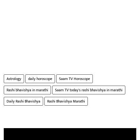
Astrology
daily horoscope
Saam TV Horoscope
Rashi bhavishya in marathi
Saam TV today's rashi bhavishya in marathi
Daily Rashi Bhavishya
Rashi Bhavishya Marathi