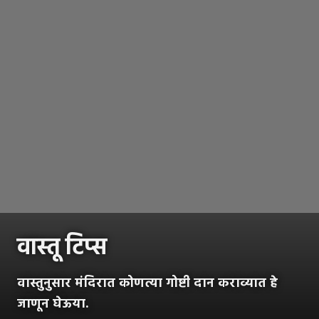
वास्तू टिप्स
वास्तुनुसार मंदिरात कोणत्या गोष्टी दान कराव्यात हे
जाणून घेऊया.