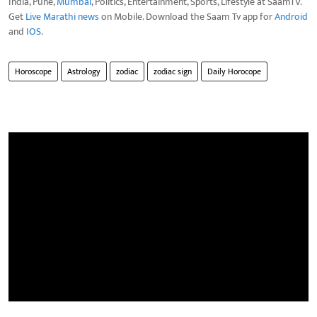
India, Pune,
Mumbai
, Politics, Entertainment, Sports, Lifestyle at SaamTV.
Get
Live Marathi news
on Mobile. Download the Saam Tv app for
Android
and
IOS
.
Horoscope
Astrology
zodiac
zodiac sign
Daily Horocope