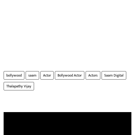
bollywood
saam
Actor
Bollywood Actor
Actors
Saam Digital
Thalapathy Vijay