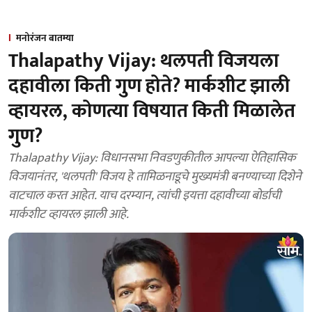
मनोरंजन बातम्या
Thalapathy Vijay: थलपती विजयला
दहावीला किती गुण होते? मार्कशीट झाली
व्हायरल, कोणत्या विषयात किती मिळालेत
गुण?
Thalapathy Vijay: विधानसभा निवडणुकीतील आपल्या ऐतिहासिक
विजयानंतर, 'थलपती' विजय हे तामिळनाडूचे मुख्यमंत्री बनण्याच्या दिशेने
वाटचाल करत आहेत. याच दरम्यान, त्यांची इयत्ता दहावीच्या बोर्डाची
मार्कशीट व्हायरल झाली आहे.