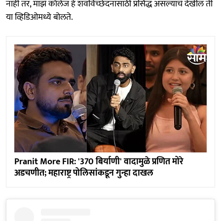
नाही तर, माझं कॉलेज हे शवविच्छेदनासाठी प्रसिद्ध असल्याचं देखील ती
या व्हिडिओमध्ये बोलते.
Pranit More FIR: '370 बिर्याणी' वादामुळे प्रणित मोरे
अडचणीत; महाराष्ट्र पोलिसांकडून गुन्हा दाखल