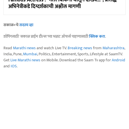
Famous Actress : "मला बिकिनी घालून दाखव..."; प्रसिद्ध
अभिनेत्रीकडे दिग्दर्शकाची अश्लील मागणी
सकाळ+चे
सदस्य व्हा
शॉपिंगसाठी 'सकाळ प्राईम डील्स'च्या भन्नाट ऑफर्स पाहण्यासाठी
क्लिक करा
.
Read
Marathi news
and watch Live TV.
Breaking news
from
Maharashtra
,
India, Pune,
Mumbai
, Politics, Entertainment, Sports, Lifestyle at SaamTV.
Get
Live Marathi news
on Mobile. Download the Saam Tv app for
Android
and
IOS
.