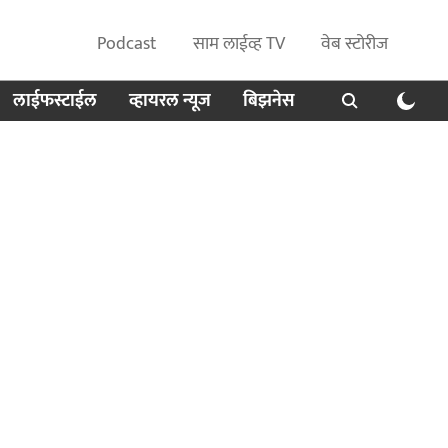
Podcast
साम लाईव्ह TV
वेब स्टोरीज
लाईफस्टाईल
व्हायरल न्यूज
बिझनेस