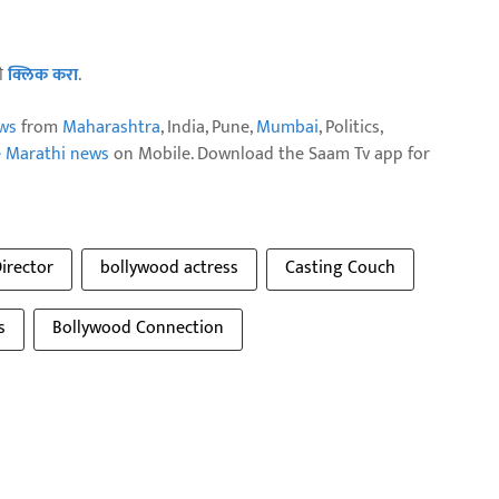
ठी
क्लिक करा
.
ws
from
Maharashtra
, India, Pune,
Mumbai
, Politics,
e Marathi news
on Mobile. Download the Saam Tv app for
irector
bollywood actress
Casting Couch
s
Bollywood Connection