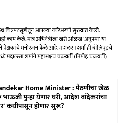
ाऊथ चित्रपटसृष्टीतून आपल्या करिअरची सुरुवात केली.
मध्येही काम केले. मात्र अभिनेत्रीला खरी ओळख 'अनुपमा' या
रेक्षकांचे मनोरंजन केले आहे. मदालसा शर्मा ही बॉलिवूडचे
मध्ये मदालसा शर्माने महाअक्षय चक्रवर्ती (मिमोह चक्रवर्ती)
ndekar Home Minister : पैठणीचा खेळ
भाऊजी पुन्हा येणार घरी, आदेश बांदेकरांचा
टर' कधीपासून होणार सुरू?