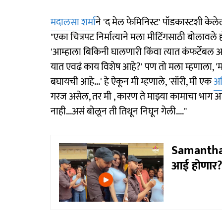
मदालसा शर्मा
ने 'द मेल फेमिनिस्ट' पॉडकास्टशी केल
"एका चित्रपट निर्मात्याने मला मीटिंगसाठी बोलावले होत
'आम्हाला बिकिनी घालणारी किंवा त्यात कंफर्टेबल अ
यात एवढं काय विशेष आहे?' पण तो मला म्हणाला, '
बघायची आहे...' हे ऐकून मी म्हणाले, 'सॉरी, मी एक
अभ
गरज असेल, तर मी , कारण ते माझ्या कामाचा भाग आ
नाही...असं बोलून ती तिथून निघून गेली...."
Samantha R
आई होणार? '