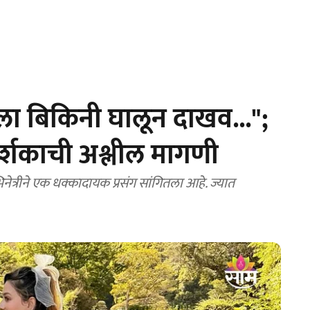
ा बिकिनी घालून दाखव...";
ग्दर्शकाची अश्लील मागणी
त्रीने एक धक्कादायक प्रसंग सांगितला आहे. ज्यात