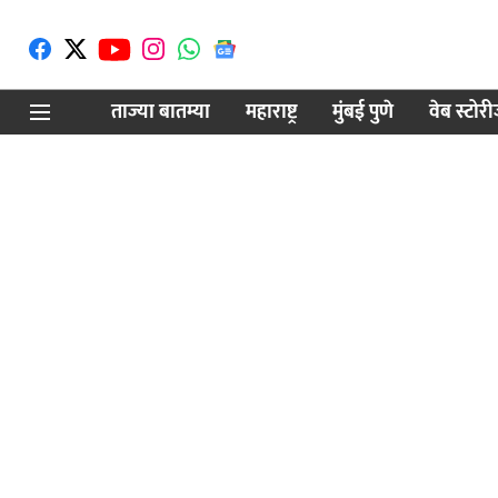
ताज्या बातम्या
महाराष्ट्र
मुंबई पुणे
वेब स्टोर