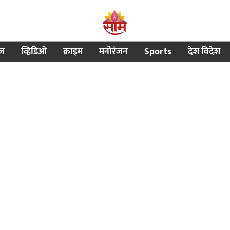
ीज
व्हिडिओ
क्राइम
मनोरंजन
Sports
देश विदेश