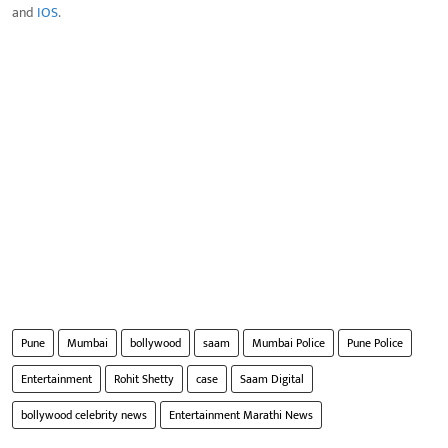
and
IOS
.
Pune
Mumbai
bollywood
saam
Mumbai Police
Pune Police
Entertainment
Rohit Shetty
case
Saam Digital
bollywood celebrity news
Entertainment Marathi News