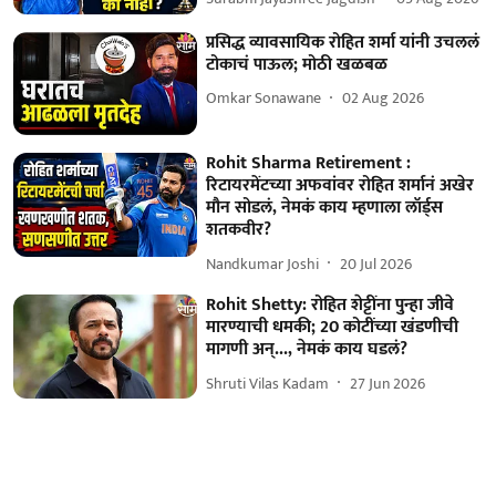
प्रसिद्ध व्यावसायिक रोहित शर्मा यांनी उचललं
टोकाचं पाऊल; मोठी खळबळ
Omkar Sonawane
02 Aug 2026
Rohit Sharma Retirement :
रिटायरमेंटच्या अफवांवर रोहित शर्मानं अखेर
मौन सोडलं, नेमकं काय म्हणाला लॉर्ड्स
शतकवीर?
Nandkumar Joshi
20 Jul 2026
Rohit Shetty: रोहित शेट्टींना पुन्हा जीवे
मारण्याची धमकी; 20 कोटींच्या खंडणीची
मागणी अन्..., नेमकं काय घडलं?
Shruti Vilas Kadam
27 Jun 2026