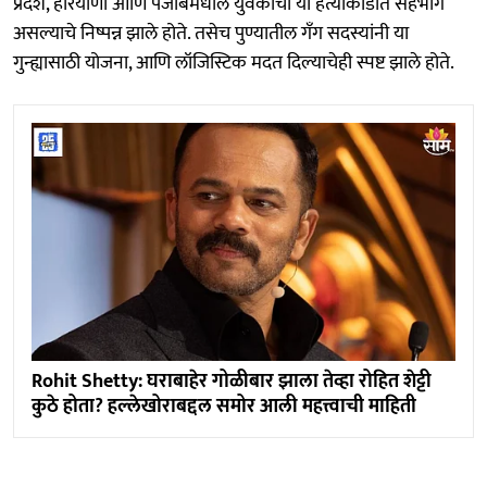
प्रदेश, हरियाणा आणि पंजाबमधील युवकांचा या हत्याकांडात सहभाग
असल्याचे निष्पन्न झाले होते. तसेच पुण्यातील गँग सदस्यांनी या
गुन्ह्यासाठी योजना, आणि लॉजिस्टिक मदत दिल्याचेही स्पष्ट झाले होते.
Rohit Shetty: घराबाहेर गोळीबार झाला तेव्हा रोहित शेट्टी
कुठे होता? हल्लेखोराबद्दल समोर आली महत्त्वाची माहिती