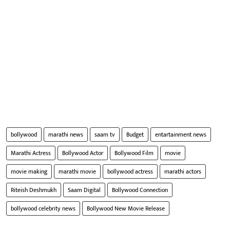
bollywood
marathi news
saam tv
Budget
entartainment news
Marathi Actress
Bollywood Actor
Bollywood Film
movie
movie making
marathi movie
bollywood actress
marathi actors
Riteish Deshmukh
Saam Digital
Bollywood Connection
bollywood celebrity news
Bollywood New Movie Release