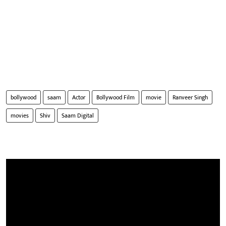
bollywood
saam
Actor
Bollywood Film
movie
Ranveer Singh
movies
Shiv
Saam Digital