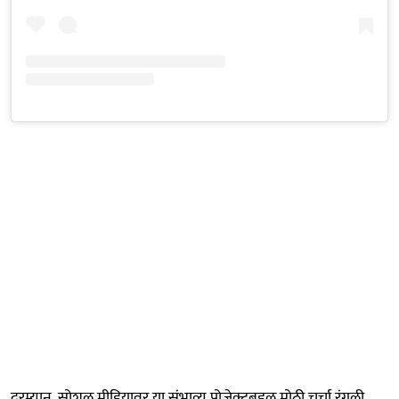
दरम्यान, सोशल मीडियावर या संभाव्य प्रोजेक्टबद्दल मोठी चर्चा रंगली