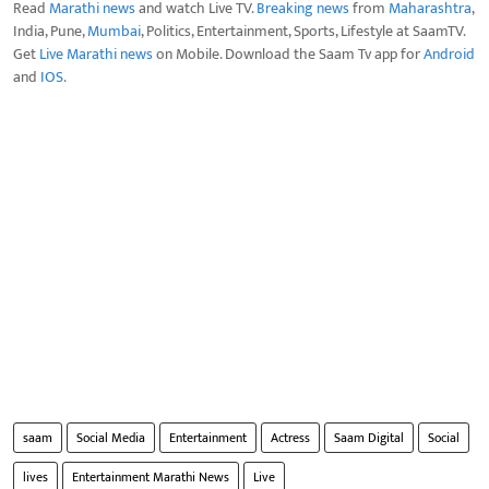
Read
Marathi news
and watch Live TV.
Breaking news
from
Maharashtra
,
India, Pune,
Mumbai
, Politics, Entertainment, Sports, Lifestyle at SaamTV.
Get
Live Marathi news
on Mobile. Download the Saam Tv app for
Android
and
IOS
.
saam
Social Media
Entertainment
Actress
Saam Digital
Social
lives
Entertainment Marathi News
Live