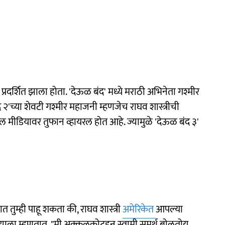
्रदर्शित झाला होता. 'देऊळ बंद' मध्ये मराठी अभिनेता गश्मीर
'च्या शेवटी गश्मीर महाजनी म्हणजेच राघव शास्त्रीची
ल मीडियावर तुफान व्हायरल होत आहे. ज्यामुळे 'देऊळ बंद ३'
तुम्ही पाहू शकता की, राघव शास्त्री
अमेरिकेत
आपल्या
 त्याला म्हणतात, "मी अक्कलकोटहून स्वामी समर्थ बोलतोय,