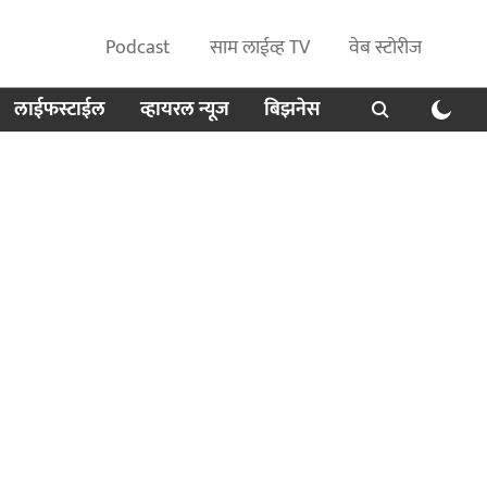
Podcast
साम लाईव्ह TV
वेब स्टोरीज
लाईफस्टाईल
व्हायरल न्यूज
बिझनेस