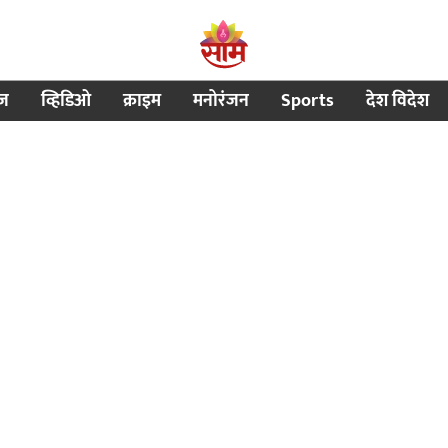
ीज
व्हिडिओ
क्राइम
मनोरंजन
Sports
देश विदेश