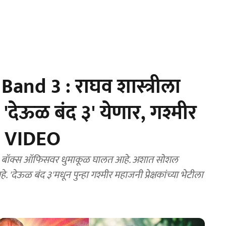
and 3 : राघव शास्त्रीला
 'देऊळ बंद ३' येणार, गश्मीर
 | VIDEO
 बॉक्स ऑफिसवर धुमाकूळ घालत आहे. अशात सोशल
भेटीला