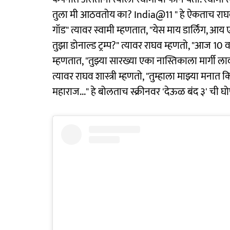
तुला मी आठवतोय का? India@11 " हे ऐकताच राघव 
गॉड" त्यावर स्वामी म्हणतात, "येस माय डार्लिंग, आ
तुझा डोनाल्ड ट्रम्प?" त्यावर राघव म्हणतो, "आज 1
म्हणतात, "तुझ्या सारख्या एका नास्तिकाला मार्गी
त्यावर राघव शास्त्री म्हणतो, "तुम्हाला माझ्या मना
महाराज..." हे बोलताच स्क्रीनवर 'देऊळ बंद ३' ची घ