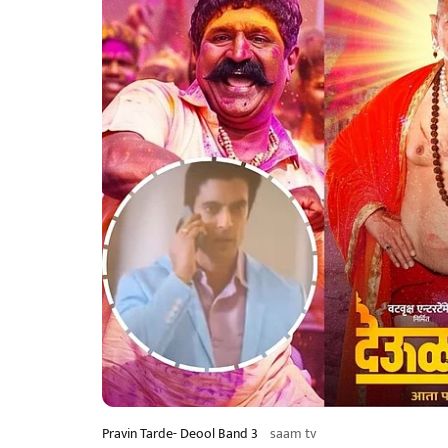
Pravin Tarde- Deool Band 3
saam tv