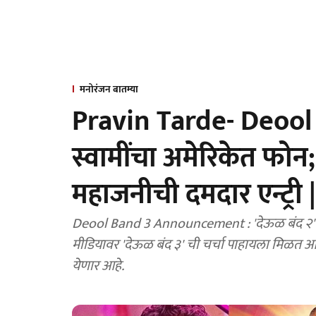
मनोरंजन बातम्या
Pravin Tarde- Deool B
स्वामींचा अमेरिकेत फोन;
महाजनीची दमदार एन्ट्री
Deool Band 3 Announcement : 'देऊळ बंद २'
मीडियावर 'देऊळ बंद ३' ची चर्चा पाहायला मिळत आहे. 'देऊळ बंद ३'मधून पुन्हा गश्मीर महाजनी प्रेक्षकांच्या 
येणार आहे.