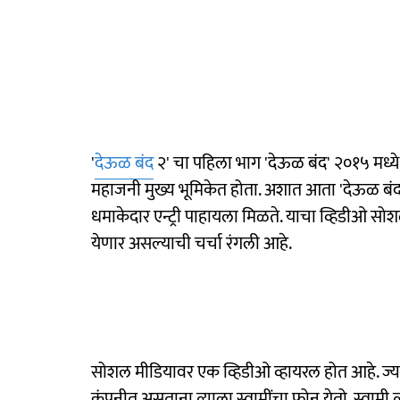
'
देऊळ बंद
२' चा पहिला भाग 'देऊळ बंद' २०१५ मध्ये प
महाजनी मुख्य भूमिकेत होता. अशात आता 'देऊळ बंद २
धमाकेदार एन्ट्री पाहायला मिळते. याचा व्हिडीओ सोश
येणार असल्याची चर्चा रंगली आहे.
सोशल मीडियावर एक व्हिडीओ व्हायरल होत आहे. ज्यात 
कंपनीत असताना त्याला स्वामींचा फोन येतो. स्वामी