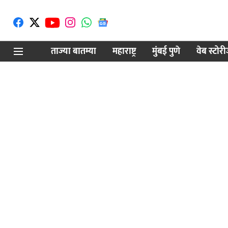
ताज्या बातम्या
महाराष्ट्र
मुंबई पुणे
वेब स्टोर