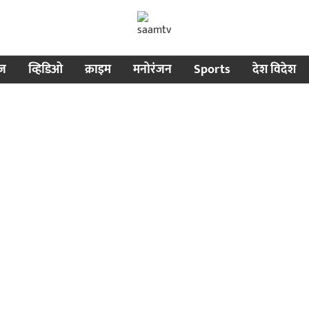
ीज
व्हिडिओ
क्राइम
मनोरंजन
Sports
देश विदेश