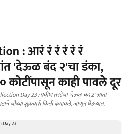
: आरं रं रं रं रं रं
ंत 'देऊळ बंद २'चा डंका,
०० कोटींपासून काही पावले दूर
ection Day 23 : प्रवीण तरडेंचा 'देऊळ बंद 2' आता
टाने चौथ्या शुक्रवारी किती कमावले, जाणून घेऊयात.