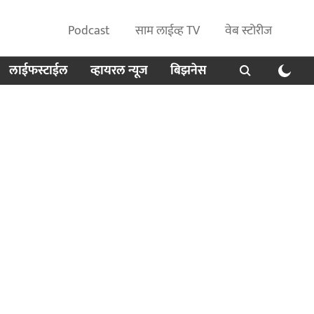
Podcast
साम लाईव्ह TV
वेब स्टोरीज
लाईफस्टाईल
व्हायरल न्यूज
बिझनेस