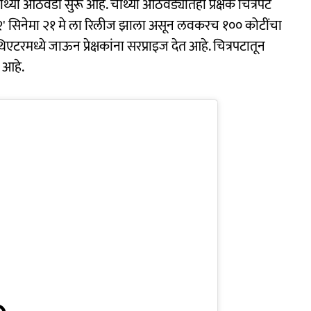
चौथ्या आठवडा सुरू आहे. चौथ्या आठवड्यातही प्रेक्षक चित्रपट
 २' सिनेमा २१ मे ला रिलीज झाला असून लवकरच १०० कोटींचा
टरमध्ये जाऊन प्रेक्षकांना सरप्राइज देत आहे. चित्रपटातून
 आहे.