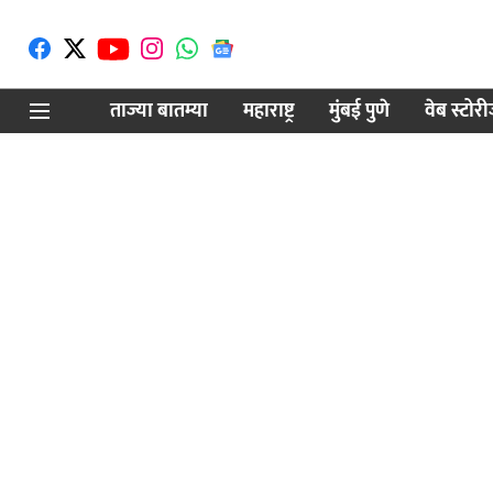
ताज्या बातम्या
महाराष्ट्र
मुंबई पुणे
वेब स्टोर