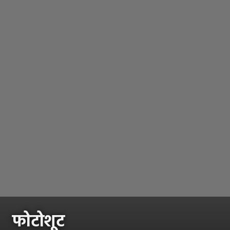
फोटोशूट