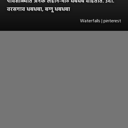
पावसाळ्यात अनेक लहान-मोठे धबधबे वाहतात. उदा.
वरसगाव धबधबा, बग्गू धबधबा
Waterfalls | pinterest