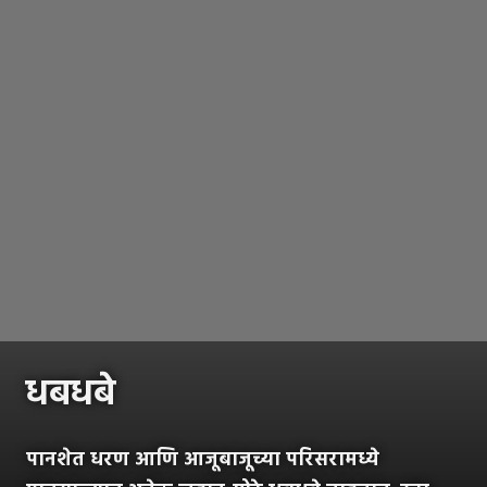
धबधबे
पानशेत धरण आणि आजूबाजूच्या परिसरामध्ये