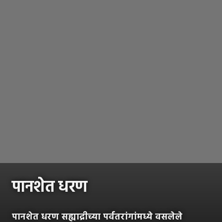
पानशेत धरण
पानशेत धरण सह्याद्रीच्या पर्वतरांगांमध्ये वसलेले