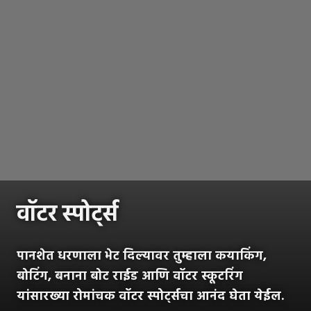
वॉटर स्पोर्ट्स
पानशेत धरणाला भेट दिल्यावर तुम्हाला कयाकिंग,
बोटिंग, बनाना बोट राईड आणि वॉटर स्कूटरिंग
यांसारख्या रोमांचक वॉटर स्पोर्ट्सचा आनंद घेता येईल.