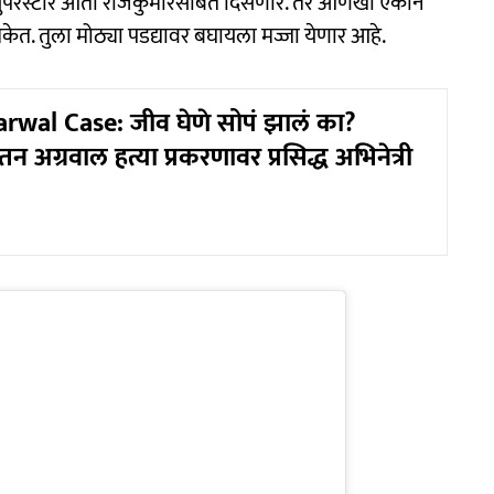
ुपरस्टार आता राजकुमारसोबत दिसणार. तर आणखी एकाने
त. तुला मोठ्या पडद्यावर बघायला मज्जा येणार आहे.
wal Case: जीव घेणे सोपं झालं का?
न अग्रवाल हत्या प्रकरणावर प्रसिद्ध अभिनेत्री