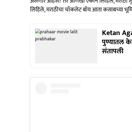
असणार आहेस? तर आणखी एकाने लिहिले, मराठी स
लिहिले, मराठीचा चॉकलेट बॉय आता कसाबच्या भूमिके
Ketan Agar
पुण्यातल केत
संतापली