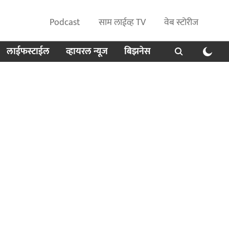
Podcast
साम लाईव्ह TV
वेब स्टोरीज
लाईफस्टाईल
व्हायरल न्यूज
बिझनेस