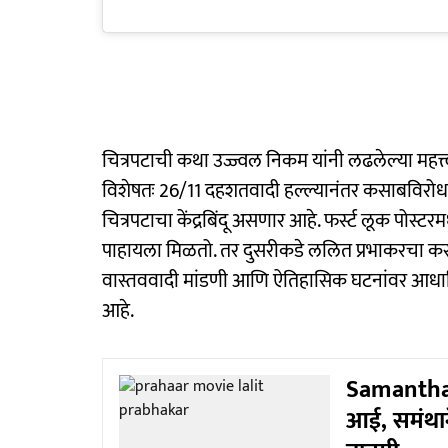
चित्रपटाची कथा उज्ज्वल निकम यांनी लढलेल्या महत्
विशेषतः 26/11 दहशतवादी हल्ल्यानंतर कसाबविरो
चित्रपटाचा केंद्रबिंदू असणार आहे. फर्स्ट लूक पोस्ट
पाहायला मिळतो. तर दुसरीकडे ललित प्रभाकरचा क
वास्तववादी मांडणी आणि ऐतिहासिक घटनांवर आधारित 
आहे.
Samantha R
आई, समंथाने