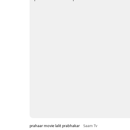
prahaar movie lalit prabhakar
Saam Tv