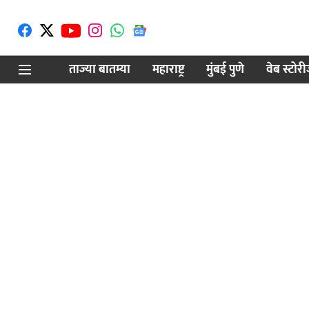
ताज्या बातम्या
महाराष्ट्र
मुंबई पुणे
वेब स्टोर