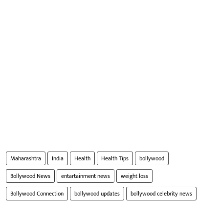
Maharashtra
India
Health
Health Tips
bollywood
Bollywood News
entartainment news
weight loss
Bollywood Connection
bollywood updates
bollywood celebrity news