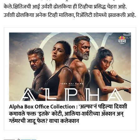
केले.क्षितिजची आई उर्वशी ढोलकिया ही टिव्हीचा प्रसिद्ध चेहरा आहे.
उर्वशी ढोलकिया अनेक टिव्ही मालिका, रिॲलिटी शोमध्ये झळकली आहे.
Alpha Box Office Collection : 'अल्फा'नं पहिल्या दिवशी
कमावले फक्त 'इतके' कोटी, आलिया-शर्वरीच्या ॲक्शन अन्
ग्लॅमरची जादू फेल? वाचा कलेक्शन