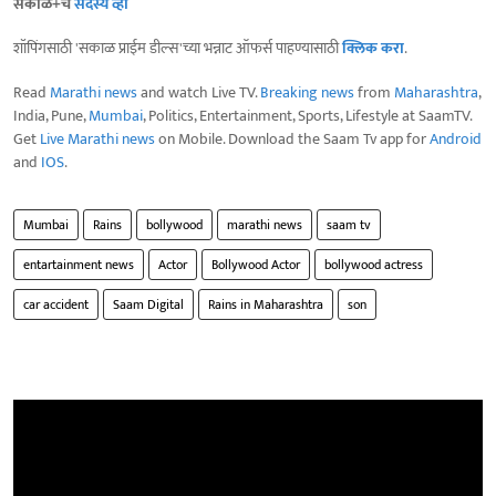
सकाळ+चे
सदस्य व्हा
शॉपिंगसाठी 'सकाळ प्राईम डील्स'च्या भन्नाट ऑफर्स पाहण्यासाठी
क्लिक करा
.
Read
Marathi news
and watch Live TV.
Breaking news
from
Maharashtra
,
India, Pune,
Mumbai
, Politics, Entertainment, Sports, Lifestyle at SaamTV.
Get
Live Marathi news
on Mobile. Download the Saam Tv app for
Android
and
IOS
.
Mumbai
Rains
bollywood
marathi news
saam tv
entartainment news
Actor
Bollywood Actor
bollywood actress
car accident
Saam Digital
Rains in Maharashtra
son