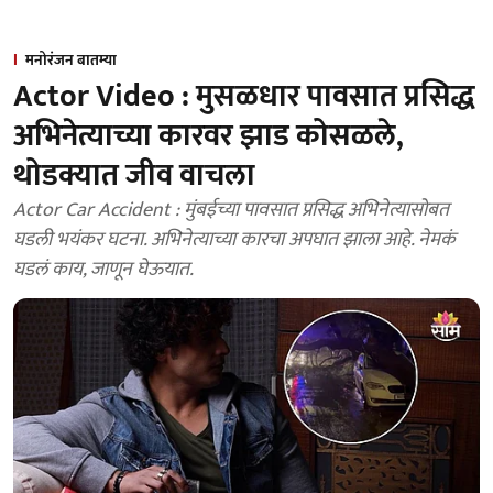
मनोरंजन बातम्या
Actor Video : मुसळधार पावसात प्रसिद्ध
अभिनेत्याच्या कारवर झाड कोसळले,
थोडक्यात जीव वाचला
Actor Car Accident : मुंबईच्या पावसात प्रसिद्ध अभिनेत्यासोबत
घडली भयंकर घटना. अभिनेत्याच्या कारचा अपघात झाला आहे. नेमकं
घडलं काय, जाणून घेऊयात.