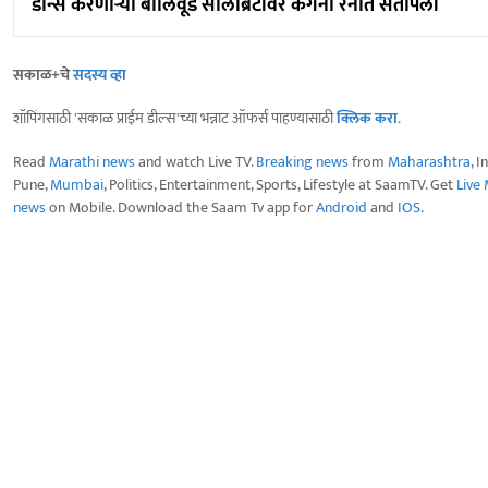
डान्स करणाऱ्या बॉलिवूड सेलिब्रिटींवर कंगना रनौत संतापली
सकाळ+चे
सदस्य व्हा
शॉपिंगसाठी 'सकाळ प्राईम डील्स'च्या भन्नाट ऑफर्स पाहण्यासाठी
क्लिक करा
.
Read
Marathi news
and watch Live TV.
Breaking news
from
Maharashtra
, I
Pune,
Mumbai
, Politics, Entertainment, Sports, Lifestyle at SaamTV. Get
Live
news
on Mobile. Download the Saam Tv app for
Android
and
IOS
.