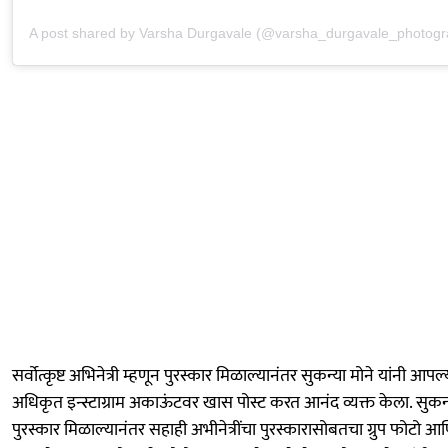
A post shared by Varsha Durgavale (@varsha_durgavale_photogr
सर्वोत्कृष्ट अभिनेत्री म्हणून पुरस्कार मिळाल्यानंतर सुकन्या मोने यांनी आपल्
अधिकृत इन्स्टाग्राम अकाऊंटवर खास पोस्ट करत आनंद व्यक्त केला. सुकन्य
पुरस्कार मिळाल्यानंतर सहाही अभीनेत्रींचा पुरस्कारासोबतचा ग्रुप फोटो आ