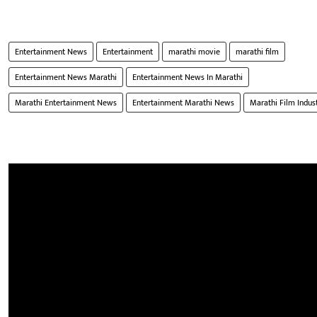
Entertainment News
Entertainment
marathi movie
marathi film
Entertainment News Marathi
Entertainment News In Marathi
Marathi Entertainment News
Entertainment Marathi News
Marathi Film Indus