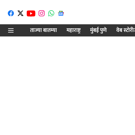
ताज्या बातम्या
महाराष्ट्र
मुंबई पुणे
वेब स्टोर