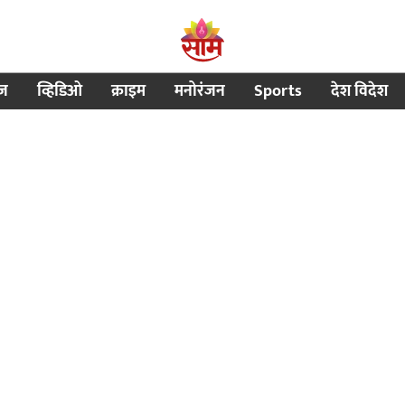
ीज
व्हिडिओ
क्राइम
मनोरंजन
Sports
देश विदेश