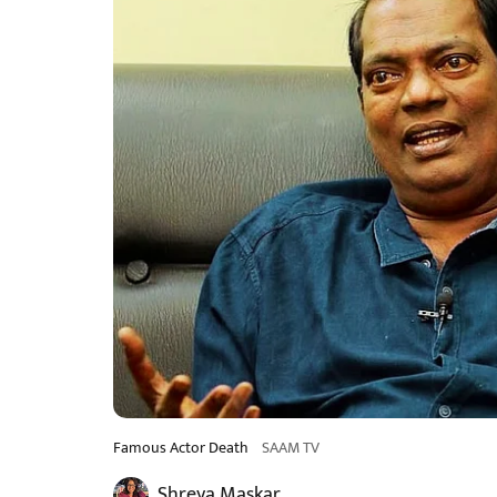
Famous Actor Death
SAAM TV
Shreya Maskar