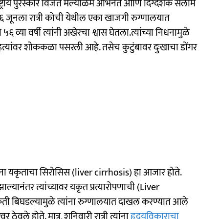
ट्रीय पुरस्कार विजेते मल्याळम अभिनेते आणि दिग्दर्शक सलीम
६ जूनला रात्री कोची येथील एका खाजगी रुग्णालयात
६ व्या वर्षी त्यांनी अखेरचा श्वास घेतला.त्यांच्या निधनामुळे
हत्यांवर शोककळा पसरली आहे. तसेच कुटुंबावर दुःखाचा डोंगर
र यांना यकृताचा सिरोसिस (liver cirrhosis) हा आजार होते.
ाल्यानंतर त्यांच्यावर यकृत प्रत्यारोपणाची (Liver
ृती बिघडल्यामुळे त्यांना रुग्णालयात दाखल करण्यात आले
र ठेवले होते. मात्र, शनिवारी रात्री त्यांना
हृदयविकाराचा