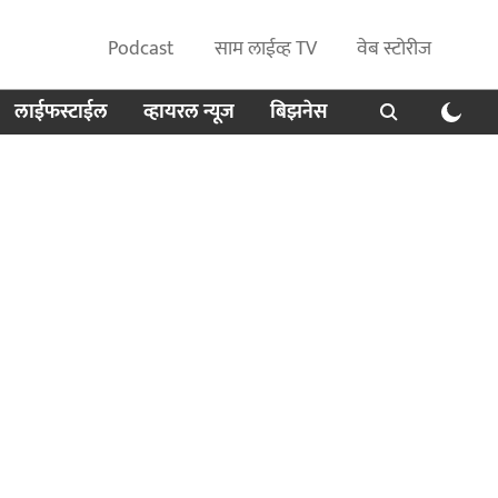
Podcast
साम लाईव्ह TV
वेब स्टोरीज
लाईफस्टाईल
व्हायरल न्यूज
बिझनेस