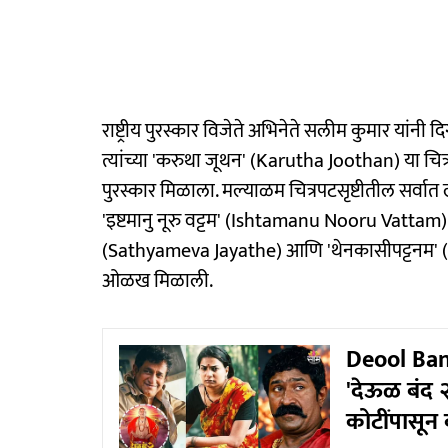
राष्ट्रीय पुरस्कार विजेते अभिनेते सलीम कुमार यांनी 
त्यांच्या 'करुथा जूथन' (Karutha Joothan) या चित्
पुरस्कार मिळाला. मल्याळम चित्रपटसृष्टीतील सर्वात ल
'इष्टमानु नूरु वट्टम' (Ishtamanu Nooru Vattam) या 
(Sathyameva Jayathe) आणि 'थेनकासीपट्टनम' (The
ओळख मिळाली.
Deool Band
'देऊळ बंद 
कोटींपासून