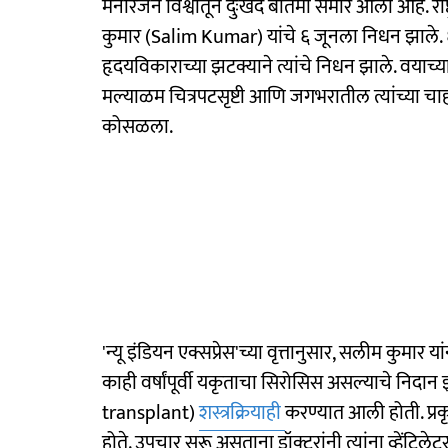
मनोरंजन विश्वातून दुःखद बातमी समोर आली आहे. राष्
कुमार (Salim Kumar) यांचे ६ जूनला निधन झाले. 
हृदयविकाराच्या झटक्याने त्यांचे निधन झाले. वयाच्या ५
मल्याळम चित्रपटसृष्टी आणि जगभरातील त्यांच्या चा
कोसळला.
'न्यू इंडियन एक्सप्रेस'च्या वृत्तानुसार, सलीम कुमा
काही वर्षांपूर्वी यकृताचा सिरोसिस असल्याचे निदान झ
transplant)
शस्त्रक्रियाही
करण्यात आली होती. प्रक
होते. उपचार सुरू असताना डॉक्टरांनी त्यांना व्हेंटिलेटरव